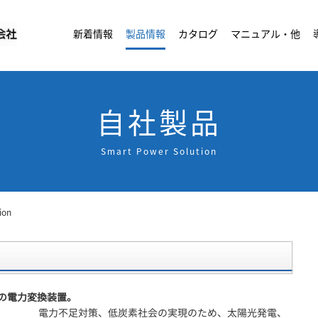
新着情報
製品情報
カタログ
マニュアル・他
カスタマイズ
お役立ち情報
自社製品
受託製品
生産体制
電話通報デバイス - ト
サーバラック温度監視
CT-BOX・CTカード
接点伝送・接点監視
RMSシリーズ - Gori
Smart Power シ
送信所・中継局に
4-20mA信号出
メッシュ無線に
分電盤・バスダ
ラックセキュリ
IVR（電話
サーバラック
通信局舎の
Zabb
製品について
自社製品
Smart Power Solution
ion
の電力変換装置。
電力不足対策、低炭素社会の実現のため、太陽光発電、