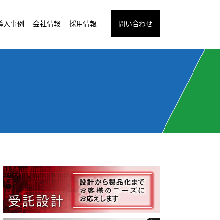
導入事例
会社情報
採用情報
問い合わせ
リガフォン
によるパトランプ（パトライト）警報
 シリーズ
装置によるレガシー機器のIP監視
Rack
リーズ
おける送信設備の遠方監視制御
力センサのWeb/SNMP遠隔監視
よるサーバルーム温湿度監視
クト・PDUのSNMP電流監視
ティ - 電気錠ハンドルの種類
の自動音声応答システム）とは
の電子錠対応カスタマイズ
遠隔監視システムについて
ixによるセンサ機器監視