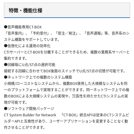
特徴・機能仕様
●音声機能専用CT-BOX
「音声案内」、「予約受付」、「受注／発注」、「音声通報」等、音声系のシ
ステム構築をサポートしています。
●仮想化による運用の効率化
CTIサーバーとCT-BOXを分離することができるため、複数の業務系サーバーと
集約できます。
●回線毎にU点/ST点の選択可能
接続する回線に合わせてBOX後面のスイッチでU点/ST点の切替が可能です。
●ネットワーク上での複数のシステム構築
小規模/ローコストなシステムから、複数BOX使用した大規模なシステムを同
一のプラットフォームで実現することができます。同一ネットワーク上での複
数のBOXによる大規模システムの実現や、冗長性を持たせたCTIシステムの実
現が可能です。
●ソフトウェア開発パッケージ
CT System Builder for Network 「CT-BOX」統合APIは従来のCTシステムビ
ルダーAPIと互換性があり、ユーザーアプリケーションを変更することなく動
作させることができます。