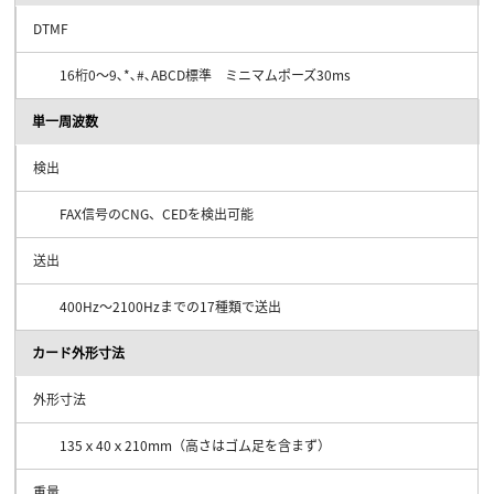
DTMF
16桁0～9､*､#､ABCD標準 ミニマムポーズ30ms
単一周波数
検出
FAX信号のCNG、CEDを検出可能
送出
400Hz～2100Hzまでの17種類で送出
カード外形寸法
外形寸法
135ｘ40ｘ210mm（高さはゴム足を含まず）
重量