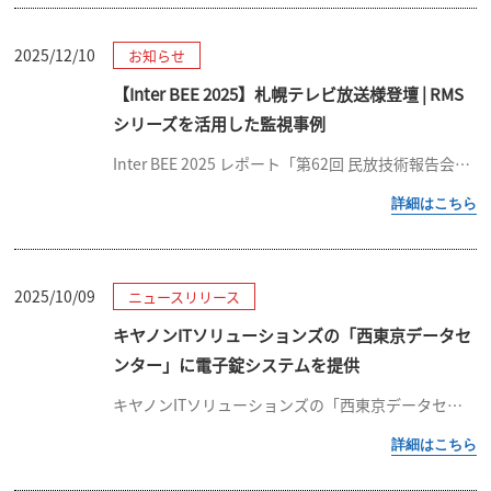
2025/12/10
お知らせ
【Inter BEE 2025】札幌テレビ放送様登壇 | RMS
シリーズを活用した監視事例
Inter BEE 2025 レポート「第62回 民放技術報告会」に札幌テレビ放送様が登壇弊社製品「RMS-DIO9632-PI」を活用した監視事例をご紹介いただきました！ RMSシリーズで実現！放送設備におけるSNMP […]
2025/10/09
ニュースリリース
キヤノンITソリューションズの「西東京データセ
ンター」に電子錠システムを提供
キヤノンITソリューションズの「西東京データセンター」に電子錠システムを提供 ～既存の入退館管理システムとの連携によりセキュリティ強化とオペレータの業務効率化を実現～ 東京エレクトロン デバイス長崎株式会社（本社：長崎県 […]