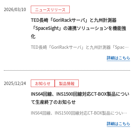
2026/03/10
ニュースリリース
TED長崎「GoriRackサーバ」と九州計測器
「SpaceSight」の連携ソリューションを機能強
化
TED長崎「GoriRackサーバ」と九州計測器「SpaceSight」の連携ソリューションを機能強化 ～Webブラウザ上で空間温度分布の3D動画確認が可能に～ 東京エレクトロン デバイス長崎株式会社（本社：長崎県諫早市 […]
2025/12/24
お知らせ
製品情報
INS64回線、INS1500回線対応CT-BOX製品につい
て生産終了のお知らせ
INS64回線、INS1500回線対応CT-BOX製品について生産終了のお知らせ 拝啓 貴社ますますご清栄のこととお喜び申し上げます。平素は格別のご高配を賜り、厚く御礼申し上げます。「INSネット」サービス終了に伴い、関 […]